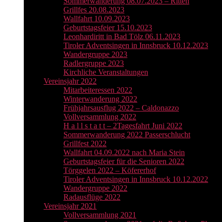
Sommerwanderung 08.07.2023 – Ritten
Grillfes 20.08.2023
Wallfahrt 10.09.2023
Geburtstagsfeier 15.10.2023
Leonhardiritt in Bad Tölz 06.11.2023
Tiroler Adventsingen in Innsbruck 10.12.2023
Wandergruppe 2023
Radlergruppe 2023
Kirchliche Veranstaltungen
Vereinsjahr 2022
Mitarbeiteressen 2022
Winterwanderung 2022
Frühjahrsausflug 2022 – Caldonazzo
Vollversammlung 2022
H a l l s t a t t – 2Tagesfahrt Juni 2022
Sommerwanderung 2022 Passerschlucht
Grillfest 2022
Wallfahrt 04.09.2022 nach Maria Stein
Geburtstagsfeier für die Senioren 2022
Törggelen 2022 – Köfererhof
Tiroler Adventsingen in Innsbruck 10.12.2022
Wandergruppe 2022
Radausflüge 2022
Vereinsjahr 2021
Vollversammlung 2021