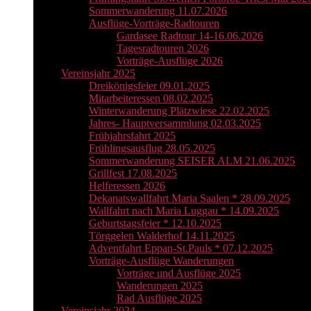
Sommerwanderung 11.07.2026
Ausflüge-Vorträge-Radtouren
Gardasee Radtour 14-16.06.2026
Tagesradtouren 2026
Vorträge-Ausflüge 2026
Vereinsjahr 2025
Dreikönigsfeier 09.01.2025
Mitarbeiteressen 08.02.2025
Winterwanderung Plätzwiese 22.02.2025
Jahres- Hauptversammlung 02.03.2025
Frühjahrsfahrt 2025
Frühlingsausflug 28.05.2025
Sommerwanderung SEISER ALM 21.06.2025
Grillfest 17.08.2025
Helferessen 2026
Dekanatswallfahrt Maria Saalen * 28.09.2025
Wallfahrt nach Maria Luggau * 14.09.2025
Geburtstagsfeier * 12.10.2025
Törggelen Walderhof 14.11.2025
Adventfahrt Eppan-St.Pauls * 07.12.2025
Vorträge-Ausflüge Wanderungen
Vorträge und Ausflüge 2025
Wanderungen 2025
Rad Ausflüge 2025
Vereinsjahr 2024