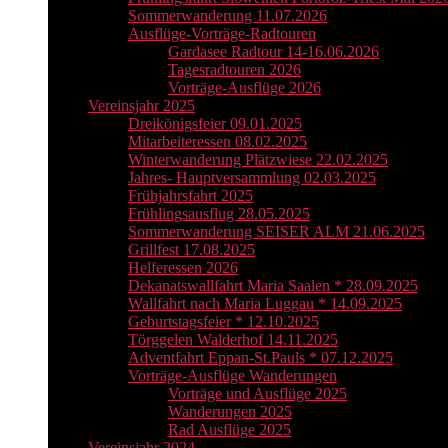
Sommerwanderung 11.07.2026
Ausflüge-Vorträge-Radtouren
Gardasee Radtour 14-16.06.2026
Tagesradtouren 2026
Vorträge-Ausflüge 2026
Vereinsjahr 2025
Dreikönigsfeier 09.01.2025
Mitarbeiteressen 08.02.2025
Winterwanderung Plätzwiese 22.02.2025
Jahres- Hauptversammlung 02.03.2025
Frühjahrsfahrt 2025
Frühlingsausflug 28.05.2025
Sommerwanderung SEISER ALM 21.06.2025
Grillfest 17.08.2025
Helferessen 2026
Dekanatswallfahrt Maria Saalen * 28.09.2025
Wallfahrt nach Maria Luggau * 14.09.2025
Geburtstagsfeier * 12.10.2025
Törggelen Walderhof 14.11.2025
Adventfahrt Eppan-St.Pauls * 07.12.2025
Vorträge-Ausflüge Wanderungen
Vorträge und Ausflüge 2025
Wanderungen 2025
Rad Ausflüge 2025
Vereinsjahr 2024