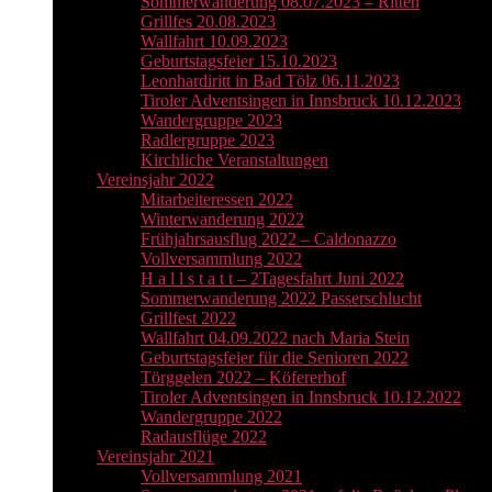
Sommerwanderung 08.07.2023 – Ritten
Grillfes 20.08.2023
Wallfahrt 10.09.2023
Geburtstagsfeier 15.10.2023
Leonhardiritt in Bad Tölz 06.11.2023
Tiroler Adventsingen in Innsbruck 10.12.2023
Wandergruppe 2023
Radlergruppe 2023
Kirchliche Veranstaltungen
Vereinsjahr 2022
Mitarbeiteressen 2022
Winterwanderung 2022
Frühjahrsausflug 2022 – Caldonazzo
Vollversammlung 2022
H a l l s t a t t – 2Tagesfahrt Juni 2022
Sommerwanderung 2022 Passerschlucht
Grillfest 2022
Wallfahrt 04.09.2022 nach Maria Stein
Geburtstagsfeier für die Senioren 2022
Törggelen 2022 – Köfererhof
Tiroler Adventsingen in Innsbruck 10.12.2022
Wandergruppe 2022
Radausflüge 2022
Vereinsjahr 2021
Vollversammlung 2021