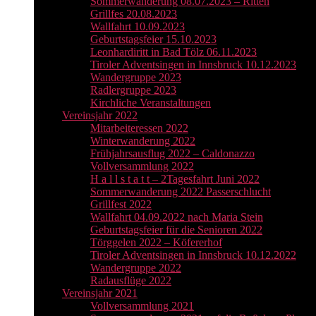
Sommerwanderung 08.07.2023 – Ritten
Grillfes 20.08.2023
Wallfahrt 10.09.2023
Geburtstagsfeier 15.10.2023
Leonhardiritt in Bad Tölz 06.11.2023
Tiroler Adventsingen in Innsbruck 10.12.2023
Wandergruppe 2023
Radlergruppe 2023
Kirchliche Veranstaltungen
Vereinsjahr 2022
Mitarbeiteressen 2022
Winterwanderung 2022
Frühjahrsausflug 2022 – Caldonazzo
Vollversammlung 2022
H a l l s t a t t – 2Tagesfahrt Juni 2022
Sommerwanderung 2022 Passerschlucht
Grillfest 2022
Wallfahrt 04.09.2022 nach Maria Stein
Geburtstagsfeier für die Senioren 2022
Törggelen 2022 – Köfererhof
Tiroler Adventsingen in Innsbruck 10.12.2022
Wandergruppe 2022
Radausflüge 2022
Vereinsjahr 2021
Vollversammlung 2021