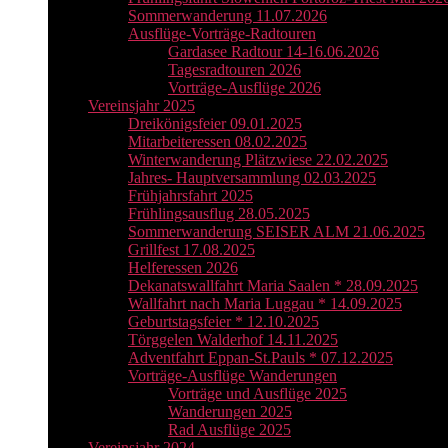
Sommerwanderung 11.07.2026
Ausflüge-Vorträge-Radtouren
Gardasee Radtour 14-16.06.2026
Tagesradtouren 2026
Vorträge-Ausflüge 2026
Vereinsjahr 2025
Dreikönigsfeier 09.01.2025
Mitarbeiteressen 08.02.2025
Winterwanderung Plätzwiese 22.02.2025
Jahres- Hauptversammlung 02.03.2025
Frühjahrsfahrt 2025
Frühlingsausflug 28.05.2025
Sommerwanderung SEISER ALM 21.06.2025
Grillfest 17.08.2025
Helferessen 2026
Dekanatswallfahrt Maria Saalen * 28.09.2025
Wallfahrt nach Maria Luggau * 14.09.2025
Geburtstagsfeier * 12.10.2025
Törggelen Walderhof 14.11.2025
Adventfahrt Eppan-St.Pauls * 07.12.2025
Vorträge-Ausflüge Wanderungen
Vorträge und Ausflüge 2025
Wanderungen 2025
Rad Ausflüge 2025
Vereinsjahr 2024