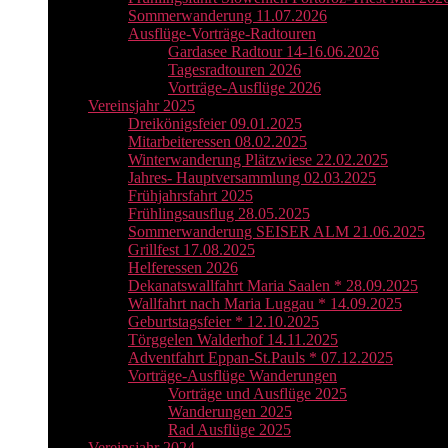
Sommerwanderung 11.07.2026
Ausflüge-Vorträge-Radtouren
Gardasee Radtour 14-16.06.2026
Tagesradtouren 2026
Vorträge-Ausflüge 2026
Vereinsjahr 2025
Dreikönigsfeier 09.01.2025
Mitarbeiteressen 08.02.2025
Winterwanderung Plätzwiese 22.02.2025
Jahres- Hauptversammlung 02.03.2025
Frühjahrsfahrt 2025
Frühlingsausflug 28.05.2025
Sommerwanderung SEISER ALM 21.06.2025
Grillfest 17.08.2025
Helferessen 2026
Dekanatswallfahrt Maria Saalen * 28.09.2025
Wallfahrt nach Maria Luggau * 14.09.2025
Geburtstagsfeier * 12.10.2025
Törggelen Walderhof 14.11.2025
Adventfahrt Eppan-St.Pauls * 07.12.2025
Vorträge-Ausflüge Wanderungen
Vorträge und Ausflüge 2025
Wanderungen 2025
Rad Ausflüge 2025
Vereinsjahr 2024