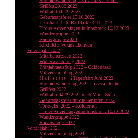
Sommerwanderung 08.07.2023 – Ritten
Grillfes 20.08.2023
Wallfahrt 10.09.2023
Geburtstagsfeier 15.10.2023
Leonhardiritt in Bad Tölz 06.11.2023
Tiroler Adventsingen in Innsbruck 10.12.2023
Wandergruppe 2023
Radlergruppe 2023
Kirchliche Veranstaltungen
Vereinsjahr 2022
Mitarbeiteressen 2022
Winterwanderung 2022
Frühjahrsausflug 2022 – Caldonazzo
Vollversammlung 2022
H a l l s t a t t – 2Tagesfahrt Juni 2022
Sommerwanderung 2022 Passerschlucht
Grillfest 2022
Wallfahrt 04.09.2022 nach Maria Stein
Geburtstagsfeier für die Senioren 2022
Törggelen 2022 – Köfererhof
Tiroler Adventsingen in Innsbruck 10.12.2022
Wandergruppe 2022
Radausflüge 2022
Vereinsjahr 2021
Vollversammlung 2021