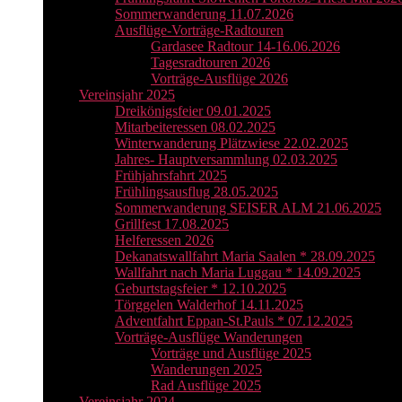
Sommerwanderung 11.07.2026
Ausflüge-Vorträge-Radtouren
Gardasee Radtour 14-16.06.2026
Tagesradtouren 2026
Vorträge-Ausflüge 2026
Vereinsjahr 2025
Dreikönigsfeier 09.01.2025
Mitarbeiteressen 08.02.2025
Winterwanderung Plätzwiese 22.02.2025
Jahres- Hauptversammlung 02.03.2025
Frühjahrsfahrt 2025
Frühlingsausflug 28.05.2025
Sommerwanderung SEISER ALM 21.06.2025
Grillfest 17.08.2025
Helferessen 2026
Dekanatswallfahrt Maria Saalen * 28.09.2025
Wallfahrt nach Maria Luggau * 14.09.2025
Geburtstagsfeier * 12.10.2025
Törggelen Walderhof 14.11.2025
Adventfahrt Eppan-St.Pauls * 07.12.2025
Vorträge-Ausflüge Wanderungen
Vorträge und Ausflüge 2025
Wanderungen 2025
Rad Ausflüge 2025
Vereinsjahr 2024