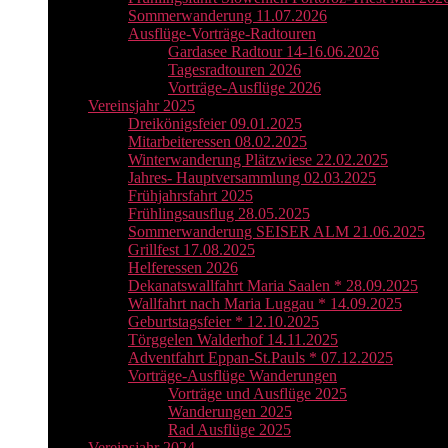
Sommerwanderung 11.07.2026
Ausflüge-Vorträge-Radtouren
Gardasee Radtour 14-16.06.2026
Tagesradtouren 2026
Vorträge-Ausflüge 2026
Vereinsjahr 2025
Dreikönigsfeier 09.01.2025
Mitarbeiteressen 08.02.2025
Winterwanderung Plätzwiese 22.02.2025
Jahres- Hauptversammlung 02.03.2025
Frühjahrsfahrt 2025
Frühlingsausflug 28.05.2025
Sommerwanderung SEISER ALM 21.06.2025
Grillfest 17.08.2025
Helferessen 2026
Dekanatswallfahrt Maria Saalen * 28.09.2025
Wallfahrt nach Maria Luggau * 14.09.2025
Geburtstagsfeier * 12.10.2025
Törggelen Walderhof 14.11.2025
Adventfahrt Eppan-St.Pauls * 07.12.2025
Vorträge-Ausflüge Wanderungen
Vorträge und Ausflüge 2025
Wanderungen 2025
Rad Ausflüge 2025
Vereinsjahr 2024