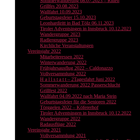
Sommerwanderung 08.07.2023 – Ritten
Grillfes 20.08.2023
Wallfahrt 10.09.2023
Geburtstagsfeier 15.10.2023
Leonhardiritt in Bad Tölz 06.11.2023
Tiroler Adventsingen in Innsbruck 10.12.2023
Wandergruppe 2023
Radlergruppe 2023
Kirchliche Veranstaltungen
Vereinsjahr 2022
Mitarbeiteressen 2022
Winterwanderung 2022
Frühjahrsausflug 2022 – Caldonazzo
Vollversammlung 2022
H a l l s t a t t – 2Tagesfahrt Juni 2022
Sommerwanderung 2022 Passerschlucht
Grillfest 2022
Wallfahrt 04.09.2022 nach Maria Stein
Geburtstagsfeier für die Senioren 2022
Törggelen 2022 – Köfererhof
Tiroler Adventsingen in Innsbruck 10.12.2022
Wandergruppe 2022
Radausflüge 2022
Vereinsjahr 2021
Vollversammlung 2021