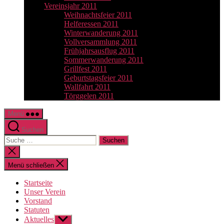
Vereinsjahr 2011
Weihnachtsfeier 2011
Helferessen 2011
Winterwanderung 2011
Vollversammlung 2011
Frühjahrsausflug 2011
Sommerwanderung 2011
Grillfest 2011
Geburtstagsfeier 2011
Wallfahrt 2011
Törggelen 2011
Menü
Suchen
Suche
nach:
Suche
schließen
Menü schließen
Startseite
Unser Verein
Vorstand
Statuten
Aktuelles
Untermenü