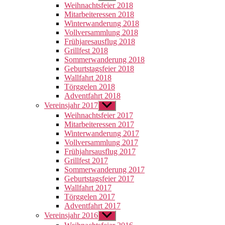
anzeigen
Weihnachtsfeier 2018
Mitarbeiteressen 2018
Winterwanderung 2018
Vollversammlung 2018
Frühjaresausflug 2018
Grillfest 2018
Sommerwanderung 2018
Geburtstagsfeier 2018
Wallfahrt 2018
Törggelen 2018
Adventfahrt 2018
Vereinsjahr 2017
Untermenü
anzeigen
Weihnachtsfeier 2017
Mitarbeiteressen 2017
Winterwanderung 2017
Vollversammlung 2017
Frühjahrsausflug 2017
Grillfest 2017
Sommerwanderung 2017
Geburtstagsfeier 2017
Wallfahrt 2017
Törggelen 2017
Adventfahrt 2017
Vereinsjahr 2016
Untermenü
anzeigen