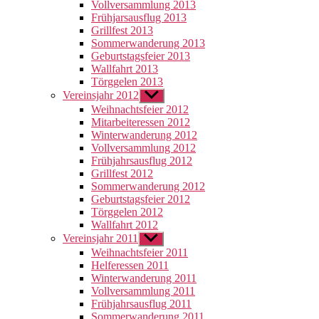
Vollversammlung 2013
Frühjarsausflug 2013
Grillfest 2013
Sommerwanderung 2013
Geburtstagsfeier 2013
Wallfahrt 2013
Törggelen 2013
Vereinsjahr 2012
Untermenü
anzeigen
Weihnachtsfeier 2012
Mitarbeiteressen 2012
Winterwanderung 2012
Vollversammlung 2012
Frühjahrsausflug 2012
Grillfest 2012
Sommerwanderung 2012
Geburtstagsfeier 2012
Törggelen 2012
Wallfahrt 2012
Vereinsjahr 2011
Untermenü
anzeigen
Weihnachtsfeier 2011
Helferessen 2011
Winterwanderung 2011
Vollversammlung 2011
Frühjahrsausflug 2011
Sommerwanderung 2011