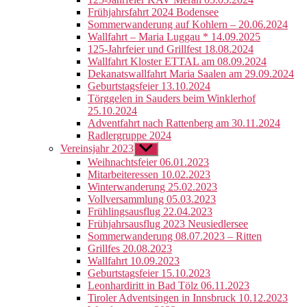
Frühjahrsfahrt 2024 Bodensee
Sommerwanderung auf Kohlern – 20.06.2024
Wallfahrt – Maria Luggau * 14.09.2025
125-Jahrfeier und Grillfest 18.08.2024
Wallfahrt Kloster ETTAL am 08.09.2024
Dekanatswallfahrt Maria Saalen am 29.09.2024
Geburtstagsfeier 13.10.2024
Törggelen in Sauders beim Winklerhof
25.10.2024
Adventfahrt nach Rattenberg am 30.11.2024
Radlergruppe 2024
Vereinsjahr 2023
Untermenü
anzeigen
Weihnachtsfeier 06.01.2023
Mitarbeiteressen 10.02.2023
Winterwanderung 25.02.2023
Vollversammlung 05.03.2023
Frühlingsausflug 22.04.2023
Frühjahrsausflug 2023 Neusiedlersee
Sommerwanderung 08.07.2023 – Ritten
Grillfes 20.08.2023
Wallfahrt 10.09.2023
Geburtstagsfeier 15.10.2023
Leonhardiritt in Bad Tölz 06.11.2023
Tiroler Adventsingen in Innsbruck 10.12.2023