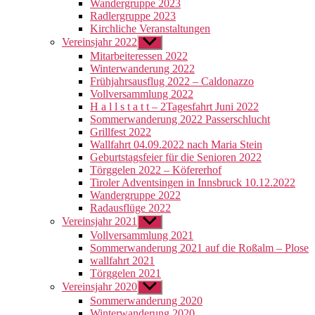
Wandergruppe 2023
Radlergruppe 2023
Kirchliche Veranstaltungen
Vereinsjahr 2022
Untermenü
anzeigen
Mitarbeiteressen 2022
Winterwanderung 2022
Frühjahrsausflug 2022 – Caldonazzo
Vollversammlung 2022
H a l l s t a t t – 2Tagesfahrt Juni 2022
Sommerwanderung 2022 Passerschlucht
Grillfest 2022
Wallfahrt 04.09.2022 nach Maria Stein
Geburtstagsfeier für die Senioren 2022
Törggelen 2022 – Köfererhof
Tiroler Adventsingen in Innsbruck 10.12.2022
Wandergruppe 2022
Radausflüge 2022
Vereinsjahr 2021
Untermenü
anzeigen
Vollversammlung 2021
Sommerwanderung 2021 auf die Roßalm – Plose
wallfahrt 2021
Törggelen 2021
Vereinsjahr 2020
Untermenü
anzeigen
Sommerwanderung 2020
Winterwanderung 2020