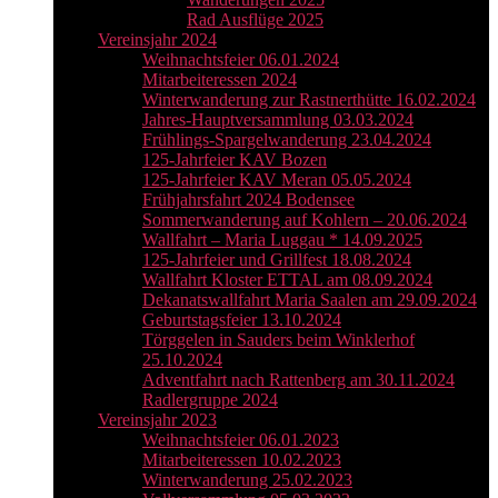
Rad Ausflüge 2025
Vereinsjahr 2024
Weihnachtsfeier 06.01.2024
Mitarbeiteressen 2024
Winterwanderung zur Rastnerthütte 16.02.2024
Jahres-Hauptversammlung 03.03.2024
Frühlings-Spargelwanderung 23.04.2024
125-Jahrfeier KAV Bozen
125-Jahrfeier KAV Meran 05.05.2024
Frühjahrsfahrt 2024 Bodensee
Sommerwanderung auf Kohlern – 20.06.2024
Wallfahrt – Maria Luggau * 14.09.2025
125-Jahrfeier und Grillfest 18.08.2024
Wallfahrt Kloster ETTAL am 08.09.2024
Dekanatswallfahrt Maria Saalen am 29.09.2024
Geburtstagsfeier 13.10.2024
Törggelen in Sauders beim Winklerhof
25.10.2024
Adventfahrt nach Rattenberg am 30.11.2024
Radlergruppe 2024
Vereinsjahr 2023
Weihnachtsfeier 06.01.2023
Mitarbeiteressen 10.02.2023
Winterwanderung 25.02.2023