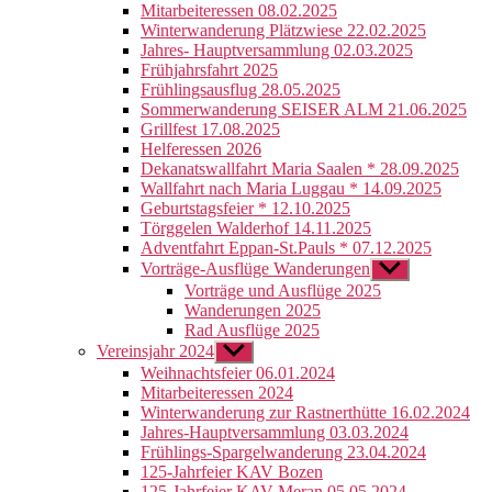
Mitarbeiteressen 08.02.2025
Winterwanderung Plätzwiese 22.02.2025
Jahres- Hauptversammlung 02.03.2025
Frühjahrsfahrt 2025
Frühlingsausflug 28.05.2025
Sommerwanderung SEISER ALM 21.06.2025
Grillfest 17.08.2025
Helferessen 2026
Dekanatswallfahrt Maria Saalen * 28.09.2025
Wallfahrt nach Maria Luggau * 14.09.2025
Geburtstagsfeier * 12.10.2025
Törggelen Walderhof 14.11.2025
Adventfahrt Eppan-St.Pauls * 07.12.2025
Vorträge-Ausflüge Wanderungen
Untermenü
anzeigen
Vorträge und Ausflüge 2025
Wanderungen 2025
Rad Ausflüge 2025
Vereinsjahr 2024
Untermenü
anzeigen
Weihnachtsfeier 06.01.2024
Mitarbeiteressen 2024
Winterwanderung zur Rastnerthütte 16.02.2024
Jahres-Hauptversammlung 03.03.2024
Frühlings-Spargelwanderung 23.04.2024
125-Jahrfeier KAV Bozen
125-Jahrfeier KAV Meran 05.05.2024