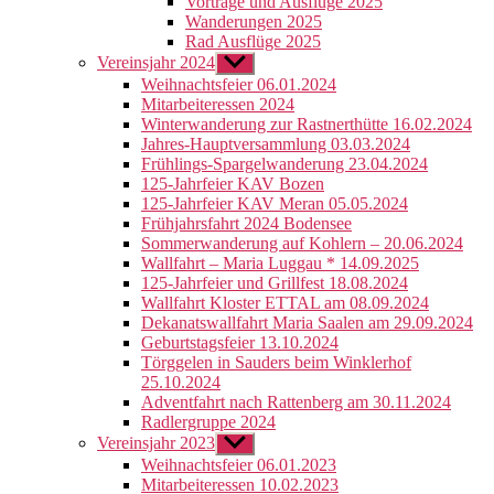
Vorträge und Ausflüge 2025
Wanderungen 2025
Rad Ausflüge 2025
Vereinsjahr 2024
Untermenü
anzeigen
Weihnachtsfeier 06.01.2024
Mitarbeiteressen 2024
Winterwanderung zur Rastnerthütte 16.02.2024
Jahres-Hauptversammlung 03.03.2024
Frühlings-Spargelwanderung 23.04.2024
125-Jahrfeier KAV Bozen
125-Jahrfeier KAV Meran 05.05.2024
Frühjahrsfahrt 2024 Bodensee
Sommerwanderung auf Kohlern – 20.06.2024
Wallfahrt – Maria Luggau * 14.09.2025
125-Jahrfeier und Grillfest 18.08.2024
Wallfahrt Kloster ETTAL am 08.09.2024
Dekanatswallfahrt Maria Saalen am 29.09.2024
Geburtstagsfeier 13.10.2024
Törggelen in Sauders beim Winklerhof
25.10.2024
Adventfahrt nach Rattenberg am 30.11.2024
Radlergruppe 2024
Vereinsjahr 2023
Untermenü
anzeigen
Weihnachtsfeier 06.01.2023
Mitarbeiteressen 10.02.2023