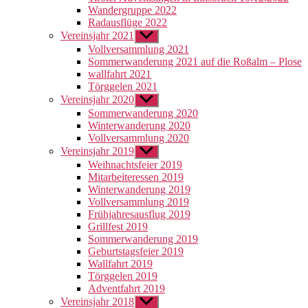
Wandergruppe 2022
Radausflüge 2022
Vereinsjahr 2021
Untermenü
anzeigen
Vollversammlung 2021
Sommerwanderung 2021 auf die Roßalm – Plose
wallfahrt 2021
Törggelen 2021
Vereinsjahr 2020
Untermenü
anzeigen
Sommerwanderung 2020
Winterwanderung 2020
Vollversammlung 2020
Vereinsjahr 2019
Untermenü
anzeigen
Weihnachtsfeier 2019
Mitarbeiteressen 2019
Winterwanderung 2019
Vollversammlung 2019
Frühjahresausflug 2019
Grillfest 2019
Sommerwanderung 2019
Geburtstagsfeier 2019
Wallfahrt 2019
Törggelen 2019
Adventfahrt 2019
Vereinsjahr 2018
Untermenü