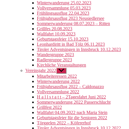
Winterwanderung 25.02.2023
Vollversammlung 05.03.2023
Frühlingsausflug 22.04.2023
Frühjahrsausflug 2023 Neusiedlersee
Sommerwanderung 08.07.2023 – Ritten
Grillfes 20.08.2023
Wallfahrt 10.09.2023
Geburtstagsfeier 15.10.2023
Leonhardiritt in Bad Tölz 06.11.2023
Tiroler Adventsingen in Innsbruck 10.12.2023
Wandergruppe 2023
Radlergruppe 2023
Kirchliche Veranstaltungen
Vereinsjahr 2022
Untermenü
anzeigen
Mitarbeiteressen 2022
Winterwanderung 2022
Frühjahrsausflug 2022 – Caldonazzo
Vollversammlung 2022
H a l l s t a t t – 2Tagesfahrt Juni 2022
Sommerwanderung 2022 Passerschlucht
Grillfest 2022
Wallfahrt 04.09.2022 nach Maria Stein
Geburtstagsfeier für die Senioren 2022
Törggelen 2022 – Köfererhof
Tiroler Adventsingen in Innsbruck 10.12.2022