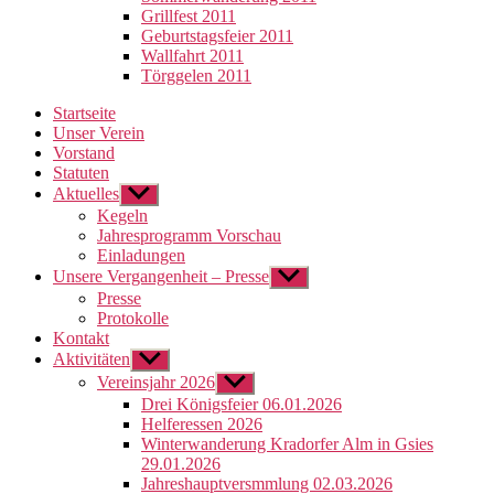
Grillfest 2011
Geburtstagsfeier 2011
Wallfahrt 2011
Törggelen 2011
Startseite
Unser Verein
Vorstand
Statuten
Aktuelles
Untermenü
anzeigen
Kegeln
Jahresprogramm Vorschau
Einladungen
Unsere Vergangenheit – Presse
Untermenü
anzeigen
Presse
Protokolle
Kontakt
Aktivitäten
Untermenü
anzeigen
Vereinsjahr 2026
Untermenü
anzeigen
Drei Königsfeier 06.01.2026
Helferessen 2026
Winterwanderung Kradorfer Alm in Gsies
29.01.2026
Jahreshauptversmmlung 02.03.2026