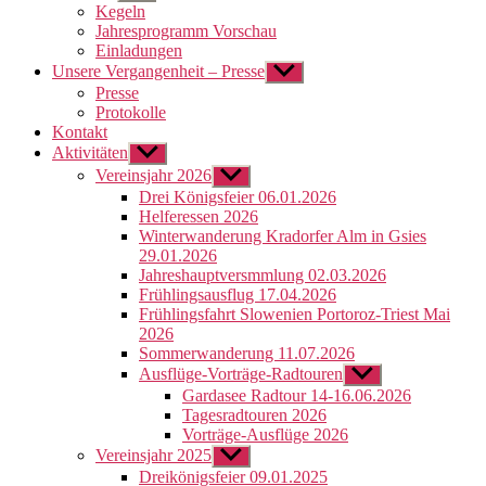
anzeigen
Kegeln
Jahresprogramm Vorschau
Einladungen
Unsere Vergangenheit – Presse
Untermenü
anzeigen
Presse
Protokolle
Kontakt
Aktivitäten
Untermenü
anzeigen
Vereinsjahr 2026
Untermenü
anzeigen
Drei Königsfeier 06.01.2026
Helferessen 2026
Winterwanderung Kradorfer Alm in Gsies
29.01.2026
Jahreshauptversmmlung 02.03.2026
Frühlingsausflug 17.04.2026
Frühlingsfahrt Slowenien Portoroz-Triest Mai
2026
Sommerwanderung 11.07.2026
Ausflüge-Vorträge-Radtouren
Untermenü
anzeigen
Gardasee Radtour 14-16.06.2026
Tagesradtouren 2026
Vorträge-Ausflüge 2026
Vereinsjahr 2025
Untermenü
anzeigen
Dreikönigsfeier 09.01.2025