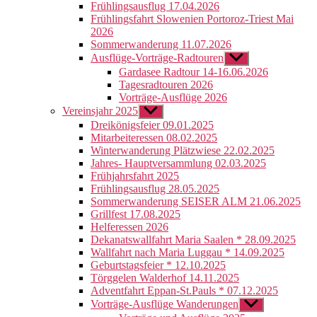
Frühlingsausflug 17.04.2026
Frühlingsfahrt Slowenien Portoroz-Triest Mai
2026
Sommerwanderung 11.07.2026
Ausflüge-Vorträge-Radtouren
Untermenü
anzeigen
Gardasee Radtour 14-16.06.2026
Tagesradtouren 2026
Vorträge-Ausflüge 2026
Vereinsjahr 2025
Untermenü
anzeigen
Dreikönigsfeier 09.01.2025
Mitarbeiteressen 08.02.2025
Winterwanderung Plätzwiese 22.02.2025
Jahres- Hauptversammlung 02.03.2025
Frühjahrsfahrt 2025
Frühlingsausflug 28.05.2025
Sommerwanderung SEISER ALM 21.06.2025
Grillfest 17.08.2025
Helferessen 2026
Dekanatswallfahrt Maria Saalen * 28.09.2025
Wallfahrt nach Maria Luggau * 14.09.2025
Geburtstagsfeier * 12.10.2025
Törggelen Walderhof 14.11.2025
Adventfahrt Eppan-St.Pauls * 07.12.2025
Vorträge-Ausflüge Wanderungen
Untermenü
anzeigen