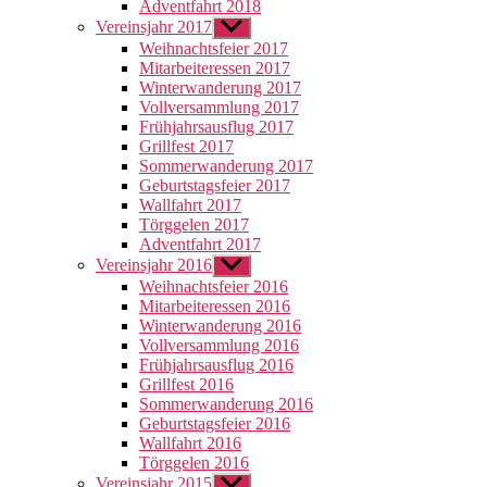
Adventfahrt 2018
Vereinsjahr 2017
Untermenü
anzeigen
Weihnachtsfeier 2017
Mitarbeiteressen 2017
Winterwanderung 2017
Vollversammlung 2017
Frühjahrsausflug 2017
Grillfest 2017
Sommerwanderung 2017
Geburtstagsfeier 2017
Wallfahrt 2017
Törggelen 2017
Adventfahrt 2017
Vereinsjahr 2016
Untermenü
anzeigen
Weihnachtsfeier 2016
Mitarbeiteressen 2016
Winterwanderung 2016
Vollversammlung 2016
Frühjahrsausflug 2016
Grillfest 2016
Sommerwanderung 2016
Geburtstagsfeier 2016
Wallfahrt 2016
Törggelen 2016
Vereinsjahr 2015
Untermenü