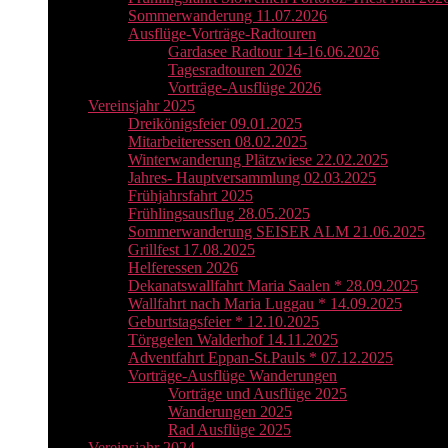
Sommerwanderung 11.07.2026
Ausflüge-Vorträge-Radtouren
Gardasee Radtour 14-16.06.2026
Tagesradtouren 2026
Vorträge-Ausflüge 2026
Vereinsjahr 2025
Dreikönigsfeier 09.01.2025
Mitarbeiteressen 08.02.2025
Winterwanderung Plätzwiese 22.02.2025
Jahres- Hauptversammlung 02.03.2025
Frühjahrsfahrt 2025
Frühlingsausflug 28.05.2025
Sommerwanderung SEISER ALM 21.06.2025
Grillfest 17.08.2025
Helferessen 2026
Dekanatswallfahrt Maria Saalen * 28.09.2025
Wallfahrt nach Maria Luggau * 14.09.2025
Geburtstagsfeier * 12.10.2025
Törggelen Walderhof 14.11.2025
Adventfahrt Eppan-St.Pauls * 07.12.2025
Vorträge-Ausflüge Wanderungen
Vorträge und Ausflüge 2025
Wanderungen 2025
Rad Ausflüge 2025
Vereinsjahr 2024